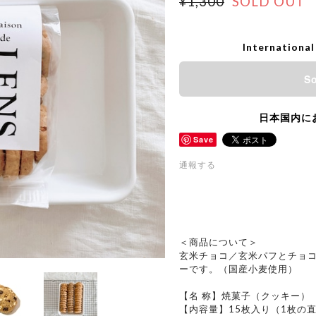
¥1,300
SOLD OUT
International
So
日本国内に
Save
通報する
＜商品について＞
玄米チョコ／玄米パフとチョ
ーです。（国産小麦使用）
【名 称】焼菓子（クッキー）
【内容量】15枚入り（1枚の直